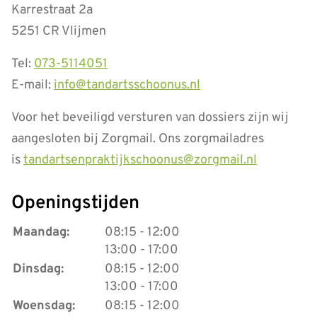
Karrestraat 2a
5251 CR Vlijmen
Tel:
073-5114051
E-mail:
info@tandartsschoonus.nl
Voor het beveiligd versturen van dossiers zijn wij
aangesloten bij Zorgmail. Ons zorgmailadres
is
tandartsenpraktijkschoonus@zorgmail.nl
Openingstijden
tot
Maandag:
08:15
- 12:00
tot
13:00
- 17:00
tot
Dinsdag:
08:15
- 12:00
tot
13:00
- 17:00
tot
Woensdag:
08:15
- 12:00