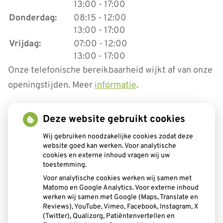
tot
13:00
- 17:00
tot
Donderdag:
08:15
- 12:00
tot
13:00
- 17:00
tot
Vrijdag:
07:00
- 12:00
tot
13:00
- 17:00
Onze telefonische bereikbaarheid wijkt af van onze
openingstijden. Meer
informatie
.
Deze website gebruikt cookies
Aangesloten bij:
Wij gebruiken noodzakelijke cookies zodat deze
website goed kan werken. Voor analytische
cookies en externe inhoud vragen wij uw
toestemming.
Voor analytische cookies werken wij samen met
Matomo en Google Analytics. Voor externe inhoud
werken wij samen met Google (Maps, Translate en
Reviews), YouTube, Vimeo, Facebook, Instagram, X
(Twitter), Qualizorg, Patiëntenvertellen en