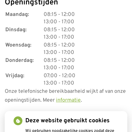
Openingstijden
tot
Maandag:
08:15
- 12:00
tot
13:00
- 17:00
tot
Dinsdag:
08:15
- 12:00
tot
13:00
- 17:00
tot
Woensdag:
08:15
- 12:00
tot
13:00
- 17:00
tot
Donderdag:
08:15
- 12:00
tot
13:00
- 17:00
tot
Vrijdag:
07:00
- 12:00
tot
13:00
- 17:00
Onze telefonische bereikbaarheid wijkt af van onze
openingstijden. Meer
informatie
.
Deze website gebruikt cookies
Aangesloten bij:
Wij gebruiken noodzakelijke cookies zodat deze