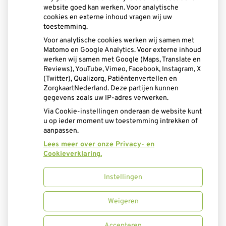
website goed kan werken. Voor analytische
cookies en externe inhoud vragen wij uw
toestemming.
Voor analytische cookies werken wij samen met
Matomo en Google Analytics. Voor externe inhoud
werken wij samen met Google (Maps, Translate en
Reviews), YouTube, Vimeo, Facebook, Instagram, X
(Twitter), Qualizorg, Patiëntenvertellen en
ZorgkaartNederland. Deze partijen kunnen
gegevens zoals uw IP-adres verwerken.
Via Cookie-instellingen onderaan de website kunt
u op ieder moment uw toestemming intrekken of
aanpassen.
Lees meer over onze Privacy- en
Cookieverklaring.
Instellingen
Uw Zorg Online
|
Beheer
Bezoek
Weigeren
onze
Privacy verklaring
|
Cookie-instellingen
|
facebook
Accepteren